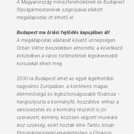
A Magyarország miniszterelnökének és Budapest
főpolgármesterének szignójával ellátott
megállapodás itt érhető el.
Budapest ma óriási fejlődés kapujában áll
A megállapodás aláírását követő ünnepségen
Orbán Viktor beszédében elmondta: a következő
évtizedben a város történetének legsikeresebb
korszakát élheti meg.
2030-ra Budapest lehet az egyik legélhetőbb
nagyváros Európában, a kontinens magas
életminőségű és legbiztonságosabb fővárosa –
hangsúlyozta a kormányfő, hozzátéve: ehhez a
városvezetés és a kormány részéről is jól
szervezett, kemény, közösen végzett munkára
lesz szükség, ezért hozták létre Tarlós István
főpolgármesterrel egyetértésben a Fővárosi