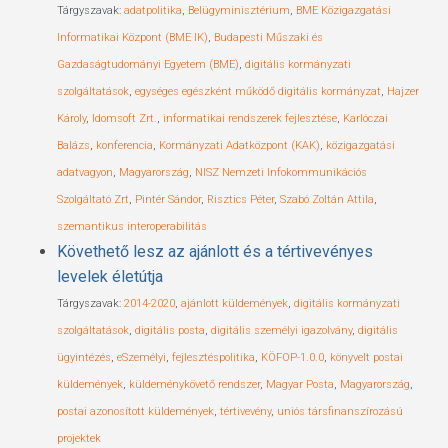
Tárgyszavak:
adatpolitika
,
Belügyminisztérium
,
BME Közigazgatási
Informatikai Központ (BME IK)
,
Budapesti Műszaki és
Gazdaságtudományi Egyetem (BME)
,
digitális kormányzati
szolgáltatások
,
egységes egészként működő digitális kormányzat
,
Hajzer
Károly
,
Idomsoft Zrt.
,
informatikai rendszerek fejlesztése
,
Karlóczai
Balázs
,
konferencia
,
Kormányzati Adatközpont (KAK)
,
közigazgatási
adatvagyon
,
Magyarország
,
NISZ Nemzeti Infokommunikációs
Szolgáltató Zrt
,
Pintér Sándor
,
Risztics Péter
,
Szabó Zoltán Attila
,
szemantikus interoperabilitás
Követhető lesz az ajánlott és a tértivevényes
levelek életútja
Tárgyszavak:
2014-2020
,
ajánlott küldemények
,
digitális kormányzati
szolgáltatások
,
digitális posta
,
digitális személyi igazolvány
,
digitális
ügyintézés
,
eSzemélyi
,
fejlesztéspolitika
,
KÖFOP-1.0.0
,
könyvelt postai
küldemények
,
küldeménykövető rendszer
,
Magyar Posta
,
Magyarország
,
postai azonosított küldemények
,
tértivevény
,
uniós társfinanszírozású
projektek