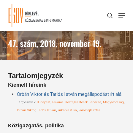
Skip
to
Menu
search
main
Close
content
Menu
47. szám, 2018. november 19.
Tartalomjegyzék
Kiemelt híreink
Orbán Viktor és Tarlós István megállapodást írt alá
Tárgyszavak:
Budapest
,
Fővárosi Közfejlesztések Tanácsa
,
Magyarország
,
Orbán Viktor
,
Tarlós István
,
urbanisztika
,
városfejlesztés
Közigazgatás, politika