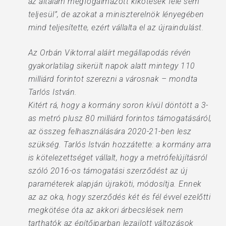
az általam megfogalmazott kikötések fele sem
teljesül”, de azokat a miniszterelnök lényegében
mind teljesítette, ezért vállalta el az újraindulást.
Az Orbán Viktorral aláírt megállapodás révén
gyakorlatilag sikerült napok alatt mintegy 110
milliárd forintot szerezni a városnak – mondta
Tarlós István.
Kitért rá, hogy a kormány soron kívül döntött a 3-
as metró plusz 80 milliárd forintos támogatásáról,
az összeg felhasználására 2020-21-ben lesz
szükség. Tarlós István hozzátette: a kormány arra
is kötelezettséget vállalt, hogy a metrófelújításról
szóló 2016-os támogatási szerződést az új
paraméterek alapján újraköti, módosítja. Ennek
az az oka, hogy szerződés két és fél évvel ezelőtti
megkötése óta az akkori árbecslések nem
tarthatók az építőiparban lezajlott változások