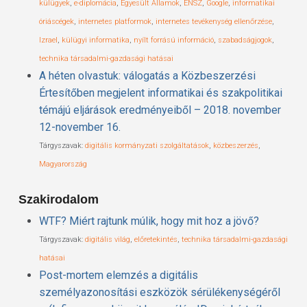
külügyek
,
e-diplomácia
,
Egyesült Államok
,
ENSZ
,
Google
,
informatikai
óriáscégek
,
internetes platformok
,
internetes tevékenység ellenőrzése
,
Izrael
,
külügyi informatika
,
nyílt forrású információ
,
szabadságjogok
,
technika társadalmi-gazdasági hatásai
A héten olvastuk: válogatás a Közbeszerzési
Értesítőben megjelent informatikai és szakpolitikai
témájú eljárások eredményeiből – 2018. november
12-november 16.
Tárgyszavak:
digitális kormányzati szolgáltatások
,
közbeszerzés
,
Magyarország
Szakirodalom
WTF? Miért rajtunk múlik, hogy mit hoz a jövő?
Tárgyszavak:
digitális világ
,
előretekintés
,
technika társadalmi-gazdasági
hatásai
Post-mortem elemzés a digitális
személyazonosítási eszközök sérülékenységéről