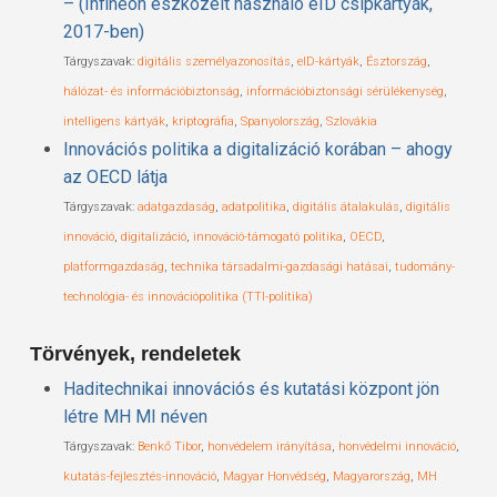
– (Infineon eszközeit használó eID csipkártyák,
2017-ben)
Tárgyszavak:
digitális személyazonosítás
,
eID-kártyák
,
Észtország
,
hálózat- és információbiztonság
,
információbiztonsági sérülékenység
,
intelligens kártyák
,
kriptográfia
,
Spanyolország
,
Szlovákia
Innovációs politika a digitalizáció korában – ahogy
az OECD látja
Tárgyszavak:
adatgazdaság
,
adatpolitika
,
digitális átalakulás
,
digitális
innováció
,
digitalizáció
,
innováció-támogató politika
,
OECD
,
platformgazdaság
,
technika társadalmi-gazdasági hatásai
,
tudomány-
technológia- és innovációpolitika (TTI-politika)
Törvények, rendeletek
Haditechnikai innovációs és kutatási központ jön
létre MH MI néven
Tárgyszavak:
Benkő Tibor
,
honvédelem irányítása
,
honvédelmi innováció
,
kutatás-fejlesztés-innováció
,
Magyar Honvédség
,
Magyarország
,
MH