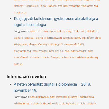
Nemzeti Köznevelési Portál
,
Tanoda program
,
Vodafone Magyarország
Alapítvány
Közjegyzői kollokvium: gyökeresen átalakíthatja a
jogot a technológia
Tárgyszavak:
adattudomány
,
algoritmikus világ
,
blockchain
,
blokklánc
,
digitális jogászat
,
digitális kormányzati szolgáltatások
,
jogi informatika
,
közjegyzők
,
Magyar Országos Közjegyzői Kamara (MOKK)
,
Magyarország
,
mesterséges intelligencia
,
nagy adattömegek
,
okos
szerződések
,
smart contracts
,
Szeged
,
technika társadalmi-gazdasági
hatásai
Információ röviden
A héten olvastuk: digitális diplomácia – 2018.
november 19.
Tárgyszavak:
adatdiplomácia
,
adatközpontú külügyek
,
adatpolitika
,
adattudomány
,
digitális dezinformáció
,
digitális diplomácia
,
digitális