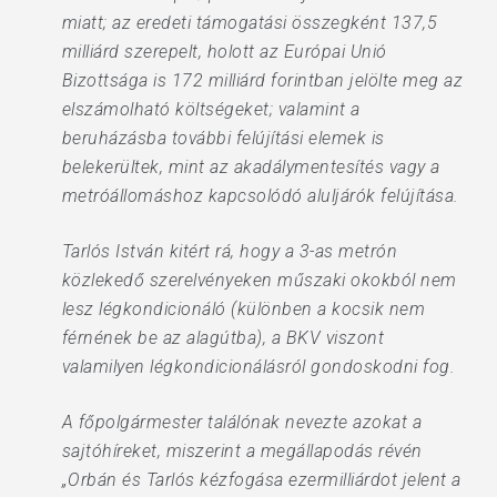
miatt; az eredeti támogatási összegként 137,5
milliárd szerepelt, holott az Európai Unió
Bizottsága is 172 milliárd forintban jelölte meg az
elszámolható költségeket; valamint a
beruházásba további felújítási elemek is
belekerültek, mint az akadálymentesítés vagy a
metróállomáshoz kapcsolódó aluljárók felújítása.
Tarlós István kitért rá, hogy a 3-as metrón
közlekedő szerelvényeken műszaki okokból nem
lesz légkondicionáló (különben a kocsik nem
férnének be az alagútba), a BKV viszont
valamilyen légkondicionálásról gondoskodni fog.
A főpolgármester találónak nevezte azokat a
sajtóhíreket, miszerint a megállapodás révén
„Orbán és Tarlós kézfogása ezermilliárdot jelent a