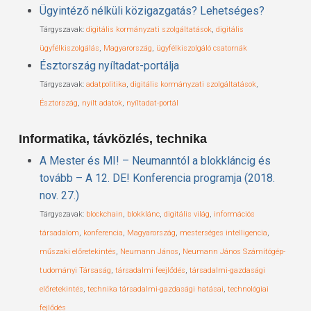
Ügyintéző nélküli közigazgatás? Lehetséges?
Tárgyszavak:
digitális kormányzati szolgáltatások
,
digitális
ügyfélkiszolgálás
,
Magyarország
,
ügyfélkiszolgáló csatornák
Észtország nyíltadat-portálja
Tárgyszavak:
adatpolitika
,
digitális kormányzati szolgáltatások
,
Észtország
,
nyílt adatok
,
nyíltadat-portál
Informatika, távközlés, technika
A Mester és MI! – Neumanntól a blokkláncig és
tovább – A 12. DE! Konferencia programja (2018.
nov. 27.)
Tárgyszavak:
blockchain
,
blokklánc
,
digitális világ
,
információs
társadalom
,
konferencia
,
Magyarország
,
mesterséges intelligencia
,
műszaki előretekintés
,
Neumann János
,
Neumann János Számítógép-
tudományi Társaság
,
társadalmi feejlődés
,
társadalmi-gazdasági
előretekintés
,
technika társadalmi-gazdasági hatásai
,
technológiai
fejlődés