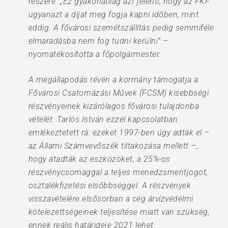
részére. „Ez gyakorlatilag azt jelenti, hogy az FKF
ugyanazt a díjat meg fogja kapni időben, mint
eddig. A fővárosi szemétszállítás pedig semmiféle
elmaradásba nem fog tudni kerülni” –
nyomatékosította a főpolgármester.
A megállapodás révén a kormány támogatja a
Fővárosi Csatornázási Művek (FCSM) kisebbségi
részvényeinek kizárólagos fővárosi tulajdonba
vételét. Tarlós István ezzel kapcsolatban
emlékeztetett rá: ezeket 1997-ben úgy adták el –
az Állami Számvevőszék tiltakozása mellett –,
hogy átadták az eszközöket, a 25%-os
részvénycsomaggal a teljes menedzsmentjogot,
osztalékfizetési elsőbbséggel. A részvények
visszavételére elsősorban a cég árvízvédelmi
kötelezettségeinek teljesítése miatt van szükség,
ennek reális határideje 2021 lehet.