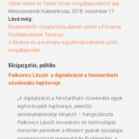
Orbán Viktor és Tarlós István megállapodást írt alá
;
Miniszterelnöki Kabinetiroda; 2018. november 17.
Lásd még:
Budapestinfó: megtartotta alakuló ülését a Fővárosi
Közfejlesztések Tanácsa
A főváros és a kormány együttműködéséről szóló
megállapodás
Közigazgatás, politika
Palkovics László: a digitalizáció a fenntartható
növekedés hajtóereje
„A digitalizáció a fenntartható növekedés egyik
legfontosabb hajtóereje, jelentős
versenyképességi tényező – hangsúlyozta
Palkovics László innovációs és technológiai
miniszter pénteken a Modern gyárak éjszakája
programsorozat megnyitóján Budapesten, a