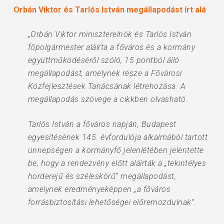
Orbán Viktor és Tarlós István megállapodást írt alá
„Orbán Viktor miniszterelnök és Tarlós István
főpolgármester aláírta a főváros és a kormány
együttműködéséről szóló, 15 pontból álló
megállapodást, amelynek része a Fővárosi
Közfejlesztések Tanácsának létrehozása. A
megállapodás szövege a cikkben olvasható.
Tarlós István a főváros napján, Budapest
egyesítésének 145. évfordulója alkalmából tartott
ünnepségen a kormányfő jelenlétében jelentette
be, hogy a rendezvény előtt aláírták a „tekintélyes
horderejű és széleskörű” megállapodást,
amelynek eredményeképpen „a főváros
forrásbiztosítási lehetőségei előremozdulnak”.