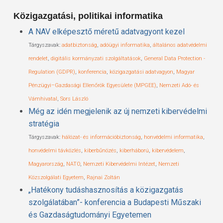
Közigazgatási, politikai informatika
A NAV elképesztő méretű adatvagyont kezel
Tárgyszavak:
adatbiztonság
,
adóügyi informatika
,
általános adatvédelmi
rendelet
,
digitális kormányzati szolgáltatások
,
General Data Protection ­
Regulation (GDPR)
,
konferencia
,
közigazgatási adatvagyon
,
Magyar
Pénzügyi–Gazdasági Ellenőrök Egyesülete (MPGEE)
,
Nemzeti Adó- és
Vámhivatal
,
Sors László
Még az idén megjelenik az új nemzeti kibervédelmi
stratégia
Tárgyszavak:
hálózat- és információbiztonság
,
honvédelmi informatika
,
honvédelmi távközlés
,
kiberbűnözés
,
kiberháború
,
kibervédelem
,
Magyarország
,
NATO
,
Nemzeti Kibervédelmi Intézet
,
Nemzeti
Közszolgálati Egyetem
,
Rajnai Zoltán
„Hatékony tudáshasznosítás a közigazgatás
szolgálatában”- konferencia a Budapesti Műszaki
és Gazdaságtudományi Egyetemen