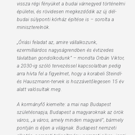
vissza régi fényüket a budai várnegyed történelmi
épületei, és rövidesen megkezdődik az új dél-
budai súlyponti kórház építése is – sorolta a
miniszterelnök.
„Óriási feladat az, amire vállalkozunk,
ezermilliárdos nagyságrendben és évtizedes
távlatban gondolkodunk” – mondta Orbán Viktor,
a 2030-ig szóló tervezéssel kapcsolatban pedig
arra hívta fel a figyelmet, hogy a korabeli Steindl-
és Hauszmann-tervek is hozzávetőlegesen 15 év
alatt valósultak meg.
A kormányfő kiemelte: a mai nap Budapest
születésnapja, Budapest a magyaroknak az örök
város, „a város, amely minden magyaré”, bármely
pontján is éljen a világnak. Budapest nemzeti