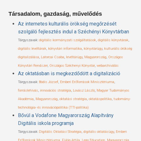
Társadalom, gazdaság, művelődés
Az internetes kulturális örökség megőrzését
szolgáló fejlesztés indul a Széchényi Könyvtárban
Tárgyszavak:
digitális kormányzati szolgáltatások
,
digitális könyvtárak
,
digitális levéltárak
,
könyvtári informatika
,
könyvtárügy
,
kulturális örökség
digitalizálása
,
Latorcai Csaba
,
levéltárügy
,
Magyarország
,
Országos
Könyvtári Rendszer
,
Országos Széchenyi Könyvtár
,
webarchiválás
Az oktatásban is megkezdődött a digitalizáció
Tárgyszavak:
Bódis József
,
Emberi Erőforrások Minisztériuma
,
forráslehívás
,
innovációs stratégia
,
Lovász László
,
Magyar Tudományos
Akadémia
,
Magyarország
,
oktatási stratégia
,
oktatáspolitika
,
tudomány-
technológia- és innovációpolitika (TTI-politika)
Bővül a Vodafone Magyarország Alapítvány
Digitális iskola programja
Tárgyszavak:
Digitális Oktatási Stratégia
,
digitális oktatásügy
,
Emberi
Erőforrások Minisztériuma
,
Fülöp Attila
,
Lego Education
,
Magyarország
,