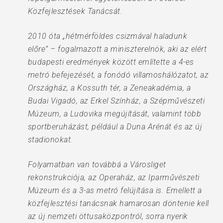
Közfejlesztések Tanácsát.
2010 óta „hétmérföldes csizmával haladunk
előre” – fogalmazott a miniszterelnök, aki az elért
budapesti eredmények között említette a 4-es
metró befejezését, a fonódó villamoshálózatot, az
Országház, a Kossuth tér, a Zeneakadémia, a
Budai Vigadó, az Erkel Színház, a Szépművészeti
Múzeum, a Ludovika megújítását, valamint több
sportberuházást, például a Duna Arénát és az új
stadionokat.
Folyamatban van továbbá a Városliget
rekonstrukciója, az Operaház, az Iparművészeti
Múzeum és a 3-as metró felújítása is. Emellett a
közfejlesztési tanácsnak hamarosan döntenie kell
az új nemzeti öttusaközpontról, sorra nyerik