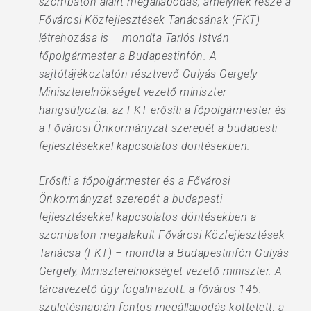
szombaton aláírt megállapodás, amelynek része a
Fővárosi Közfejlesztések Tanácsának (FKT)
létrehozása is – mondta Tarlós István
főpolgármester a Budapestinfón. A
sajtótájékoztatón résztvevő Gulyás Gergely
Miniszterelnökséget vezető miniszter
hangsúlyozta: az FKT erősíti a főpolgármester és
a Fővárosi Önkormányzat szerepét a budapesti
fejlesztésekkel kapcsolatos döntésekben.
Erősíti a főpolgármester és a Fővárosi
Önkormányzat szerepét a budapesti
fejlesztésekkel kapcsolatos döntésekben a
szombaton megalakult Fővárosi Közfejlesztések
Tanácsa (FKT) – mondta a Budapestinfón Gulyás
Gergely, Miniszterelnökséget vezető miniszter. A
tárcavezető úgy fogalmazott: a főváros 145.
születésnapján fontos megállapodás köttetett, a