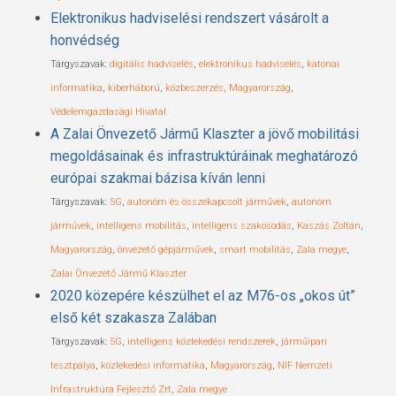
Elektronikus hadviselési rendszert vásárolt a
honvédség
Tárgyszavak:
digitális hadviselés
,
elektronikus hadviselés
,
katonai
informatika
,
kiberháború
,
közbeszerzés
,
Magyarország
,
Védelemgazdasági Hivatal
A Zalai Önvezető Jármű Klaszter a jövő mobilitási
megoldásainak és infrastruktúráinak meghatározó
európai szakmai bázisa kíván lenni
Tárgyszavak:
5G
,
autonóm és összekapcsolt járművek
,
autonóm
járművek
,
intelligens mobilitás
,
intelligens szakosodás
,
Kaszás Zoltán
,
Magyarország
,
önvezető gépjárművek
,
smart mobilitás
,
Zala megye
,
Zalai Önvezető Jármű Klaszter
2020 közepére készülhet el az M76-os „okos út”
első két szakasza Zalában
Tárgyszavak:
5G
,
intelligens közlekedési rendszerek
,
járműipari
tesztpálya
,
közlekedési informatika
,
Magyarország
,
NIF Nemzeti
Infrastruktúra Fejlesztő Zrt
,
Zala megye