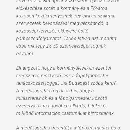
terve lesz. A Budapest 2030 városfejlesztési terv
előkészítése során a kormány és a Főváros
közösen kezdeményeznek egy civil és szakmai
szervezetek bevonásával megvalósítandó, a
közösségi tervezés előnyeire építő
párbeszédfolyamatot. Tarlós István azt mondta:
ebbe mintegy 25-30 személyiséget fognak
bevonni.
Elhangzott, hogy a kormányüléseken ezentúl
rendszeres résztvevő lesz a főpolgármester
tanácskozási joggal, „ha Budapest szóba kerül”.
A megállapodás rögzíti azt is, hogy a
miniszterelnök és a főpolgármester közötti
üzenetváltásra a jövőben állandó, hiteles és
működő információs csatornákat biztosítanak.
A megállapodás garantálja a főpolgármester és a