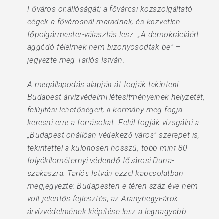
Főváros önállóságát; a fővárosi közszolgáltató
cégek a fővárosnál maradnak, és közvetlen
főpolgármester-választás lesz. „A demokráciáért
aggódó félelmek nem bizonyosodtak be” –
jegyezte meg Tarlós István.
A megállapodás alapján át fogják tekinteni
Budapest árvízvédelmi létesítményeinek helyzetét,
felújítási lehetőségeit, a kormány meg fogja
keresni erre a forrásokat. Felül fogják vizsgálni a
„Budapest önállóan védekező város” szerepet is,
tekintettel a különösen hosszú, több mint 80
folyókilométernyi védendő fővárosi Duna-
szakaszra. Tarlós István ezzel kapcsolatban
megjegyezte: Budapesten e téren száz éve nem
volt jelentős fejlesztés, az Aranyhegyi-árok
árvízvédelmének kiépítése lesz a legnagyobb