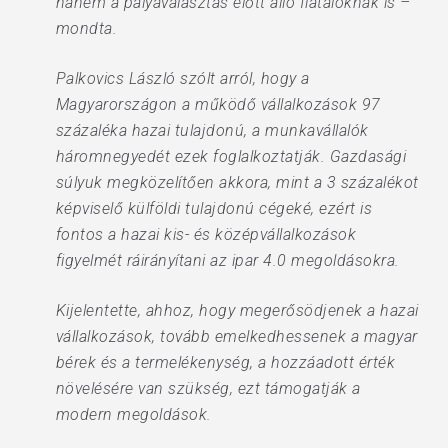
hanem a pályaválasztás előtt álló fiataloknak is –
mondta.
Palkovics László szólt arról, hogy a
Magyarországon a működő vállalkozások 97
százaléka hazai tulajdonú, a munkavállalók
háromnegyedét ezek foglalkoztatják. Gazdasági
súlyuk megközelítően akkora, mint a 3 százalékot
képviselő külföldi tulajdonú cégeké, ezért is
fontos a hazai kis- és középvállalkozások
figyelmét ráirányítani az ipar 4.0 megoldásokra.
Kijelentette, ahhoz, hogy megerősödjenek a hazai
vállalkozások, tovább emelkedhessenek a magyar
bérek és a termelékenység, a hozzáadott érték
növelésére van szükség, ezt támogatják a
modern megoldások.