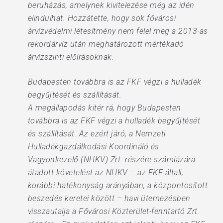
beruházás, amelynek kivitelezése még az idén
elindulhat. Hozzátette, hogy sok fővárosi
árvízvédelmi létesítmény nem felel meg a 2013-as
rekordárvíz után meghatározott mértékadó
árvízszinti előírásoknak.
Budapesten továbbra is az FKF végzi a hulladék
begyűjtését és szállítását.
A megállapodás kitér rá, hogy Budapesten
továbbra is az FKF végzi a hulladék begyűjtését
és szállítását. Az ezért járó, a Nemzeti
Hulladékgazdálkodási Koordináló és
Vagyonkezelő (NHKV) Zrt. részére számlázára
átadott követelést az NHKV – az FKF általi,
korábbi hatékonyság arányában, a központosított
beszedés keretei között – havi ütemezésben
visszautalja a Fővárosi Közterület-fenntartó Zrt.