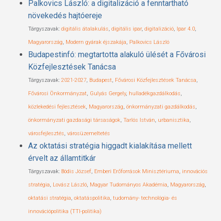
Palkovics László: a digitalizáció a fenntartható
növekedés hajtóereje
Tárgyszavak:
digitális átalakulás
,
digitális ipar
,
digitalizáció
,
Ipar 4.0
,
Magyarország
,
Modern gyárak éjszakája
,
Palkovics László
Budapestinfó: megtartotta alakuló ülését a Fővárosi
Közfejlesztések Tanácsa
Tárgyszavak:
2021-2027
,
Budapest
,
Fővárosi Közfejlesztések Tanácsa
,
Fővárosi Önkormányzat
,
Gulyás Gergely
,
hulladékgazdálkodás
,
közlekedési fejlesztések
,
Magyarország
,
önkormányzati gazdálkodás
,
önkormányzati gazdasági társaságok
,
Tarlós István
,
urbanisztika
,
városfejlesztés
,
városüzemeltetés
Az oktatási stratégia higgadt kialakítása mellett
érvelt az államtitkár
Tárgyszavak:
Bódis József
,
Emberi Erőforrások Minisztériuma
,
innovációs
stratégia
,
Lovász László
,
Magyar Tudományos Akadémia
,
Magyarország
,
oktatási stratégia
,
oktatáspolitika
,
tudomány- technológia- és
innovációpolitika (TTI-politika)