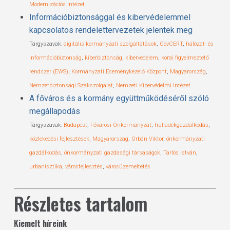
Modernizációs Intézet
Információbiztonsággal és kibervédelemmel
kapcsolatos rendelettervezetek jelentek meg
Tárgyszavak:
digitális kormányzati szolgáltatások
,
GovCERT
,
hálózat- és
információbiztonság
,
kiberbiztonság
,
kibervédelem
,
korai figyelmeztető
rendszer (EWS)
,
Kormányzati Eseménykezelő Központ
,
Magyarország
,
Nemzetbiztonsági Szakszolgálat
,
Nemzeti Kibervédelmi Intézet
A főváros és a kormány együttműködéséről szóló
megállapodás
Tárgyszavak:
Budapest
,
Fővárosi Önkormányzat
,
hulladékgazdálkodás
,
közlekedési fejlesztések
,
Magyarország
,
Orbán Viktor
,
önkormányzati
gazdálkodás
,
önkormányzati gazdasági társaságok
,
Tarlós István
,
urbanisztika
,
városfejlesztés
,
városüzemeltetés
Részletes tartalom
Kiemelt híreink