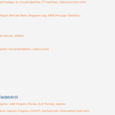
echnológia- és innovációpolitika (TTI-politika)
,
tudománystatisztika
Magyar Nemzeti Bank
,
Magyarország
,
MNB Pénzügyi Stabilitási
ld városok
,
zöldítés
epülési környezetvédelem
,
urbanisztika
ladatokról
igitális Jólét Program Pontok (DJP Pontok)
,
digitális
vációs Operatív Program (GINOP)
,
Kormányzati Informatikai Fejlesztési