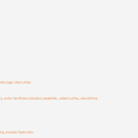
pénzügyi statisztika
ty
,
uniós társfinanszírozású projektek
,
urbanisztika
,
városklíma
.
ény
,
kutatás-fejlesztés-