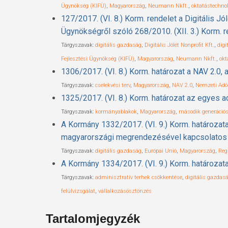
Ügynökség (KIFÜ)
,
Magyarország
,
Neumann Nkft.
,
oktatástechno
127/2017. (VI. 8.) Korm. rendelet a Digitális 
Ügynökségről szóló 268/2010. (XII. 3.) Korm. 
Tárgyszavak:
digitális gazdaság
,
Digitális Jólét Nonprofit Kft.
,
digi
Fejlesztési Ügynökség (KIFÜ)
,
Magyarország
,
Neumann Nkft.
,
okt
1306/2017. (VI. 8.) Korm. határozat a NAV 2.0,
Tárgyszavak:
cselekvési terv
,
Magyarország
,
NAV 2.0
,
Nemzeti Adó
1325/2017. (VI. 8.) Korm. határozat az egyes
Tárgyszavak:
kormányablakok
,
Magyarország
,
második generáció
A Kormány 1332/2017. (VI. 9.) Korm. határozata a I
magyarországi megrendezésével kapcsolatos f
Tárgyszavak:
digitális gazdaság
,
Európai Unió
,
Magyarország
,
Reg
A Kormány 1334/2017. (VI. 9.) Korm. határozata 
Tárgyszavak:
adminisztratív terhek csökkentése
,
digitális gazdas
felülvizsgálat
,
vállalkozásösztönzés
Tartalomjegyzék