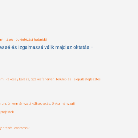
gyintézés
,
ügyintézési határidő
dekessé és izgalmassá válik majd az oktatás –
ram
,
Rákossy Balázs
,
Székesfehérvár
,
Terület- és Településfejlesztési
drun
,
önkormányzati költségvetés
,
önkormányzati
projektek
yintézési csatornák