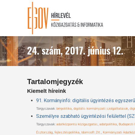
Skip
to
main
content
24. szám, 2017. június 12.
Tartalomjegyzék
Kiemelt híreink
91. Kormányinfó: digitális ügyintézés egyszerű
Tárgyszavak:
bérpolitika
,
digitális kormányzati szolgáltatások
,
dig
Személyre szabható ügyintézési felülettel (S
Tárgyszavak:
adatközpontú közigazgatás
,
adatpolitika
,
Budapesti
Észtország
,
fejlesztéspolitika
,
Idomsoft Zrt.
,
Kormányzati Adatköz