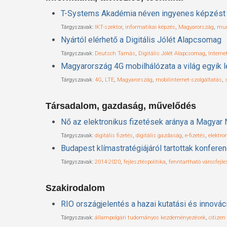
T-Systems Akadémia néven ingyenes képzést 
Tárgyszavak:
IKT-szektor
,
informatikai képzés
,
Magyarország
,
mun
Nyártól elérhető a Digitális Jólét Alapcsomag
Tárgyszavak:
Deutsch Tamás
,
Digitális Jólét Alapcsomag
,
Interne
Magyarország 4G mobilhálózata a világ egyik 
Tárgyszavak:
4G
,
LTE
,
Magyarország
,
mobilinternet-szolgáltatás
,
Társadalom, gazdaság, művelődés
Nő az elektronikus fizetések aránya a Magyar 
Tárgyszavak:
digitális fizetés
,
digitális gazdaság
,
e-fizetés
,
elektro
Budapest klímastratégiájáról tartottak konfere
Tárgyszavak:
2014-2020
,
fejlesztéspolitika
,
fenntartható városfejle
Szakirodalom
RIO országjelentés a hazai kutatási és innovác
Tárgyszavak:
állampolgári tudományos kezdeményezések
,
citizen