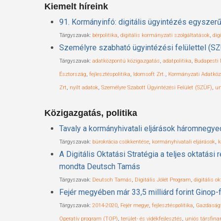
Kiemelt híreink
91. Kormányinfó: digitális ügyintézés egyszerű
Tárgyszavak:
bérpolitika
,
digitális kormányzati szolgáltatások
,
dig
Személyre szabható ügyintézési felülettel (S
Tárgyszavak:
adatközpontú közigazgatás
,
adatpolitika
,
Budapesti
Észtország
,
fejlesztéspolitika
,
Idomsoft Zrt.
,
Kormányzati Adatköz
Zrt
,
nyílt adatok
,
Személyre Szabott Ügyintézési Felület (SZÜF)
,
un
Közigazgatás, politika
Tavaly a kormányhivatali eljárások háromnegyed
Tárgyszavak:
bürokrácia csökkentése
,
kormányhivatali eljárások
,
k
A Digitális Oktatási Stratégia a teljes oktatás
mondta Deutsch Tamás
Tárgyszavak:
Deutsch Tamás
,
Digitális Jólét Program
,
digitális o
Fejér megyében már 33,5 milliárd forint Ginop-f
Tárgyszavak:
2014-2020
,
Fejér megye
,
fejlesztéspolitika
,
Gazdaságf
Operatív program (TOP)
,
terület- és vidékfejlesztés
,
uniós társfina