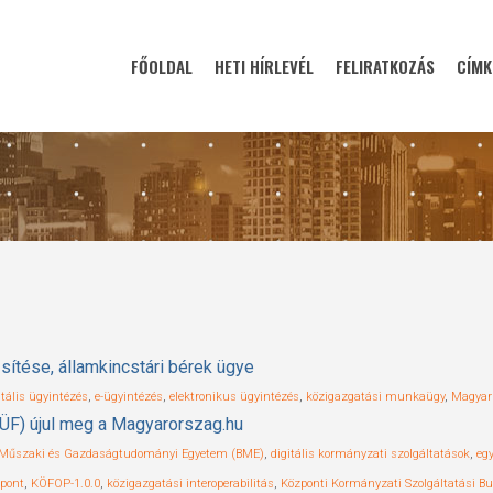
FŐOLDAL
HETI HÍRLEVÉL
FELIRATKOZÁS
CÍMK
sítése, államkincstári bérek ügye
itális ügyintézés
,
e-ügyintézés
,
elektronikus ügyintézés
,
közigazgatási munkaügy
,
Magyar
ZÜF) újul meg a Magyarorszag.hu
 Műszaki és Gazdaságtudományi Egyetem (BME)
,
digitális kormányzati szolgáltatások
,
eg
pont
,
KÖFOP-1.0.0
,
közigazgatási interoperabilitás
,
Központi Kormányzati Szolgáltatási B