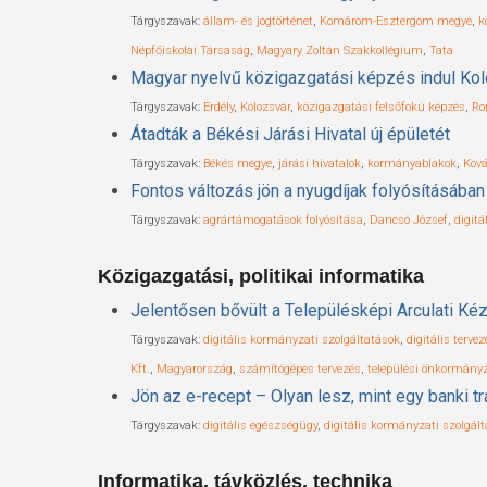
Tárgyszavak:
állam- és jogtörténet
,
Komárom-Esztergom megye
,
k
Népfőiskolai Társaság
,
Magyary Zoltán Szakkollégium
,
Tata
Magyar nyelvű közigazgatási képzés indul Ko
Tárgyszavak:
Erdély
,
Kolozsvár
,
közigazgatási felsőfokú képzés
,
Ro
Átadták a Békési Járási Hivatal új épületét
Tárgyszavak:
Békés megye
,
járási hivatalok
,
kormányablakok
,
Ková
Fontos változás jön a nyugdíjak folyósításában
Tárgyszavak:
agrártámogatások folyósítása
,
Dancsó József
,
digit
Közigazgatási, politikai informatika
Jelentősen bővült a Településképi Arculati Ké
Tárgyszavak:
digitális kormányzati szolgáltatások
,
digitális tervez
Kft.
,
Magyarország
,
számítógépes tervezés
,
települési önkormány
Jön az e-recept – Olyan lesz, mint egy banki t
Tárgyszavak:
digitális egészségügy
,
digitális kormányzati szolgál
Informatika, távközlés, technika