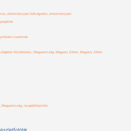
drun
,
önkormányzati költségvetés
,
önkormányzati
projektek
yintézési csatornák
zolgálati felsőoktatás
,
Magyarország
,
Magyary Zoltán
,
Magyary Zoltán
,
Magyarország
,
nyugdíjfolyósítás
észletfotótár