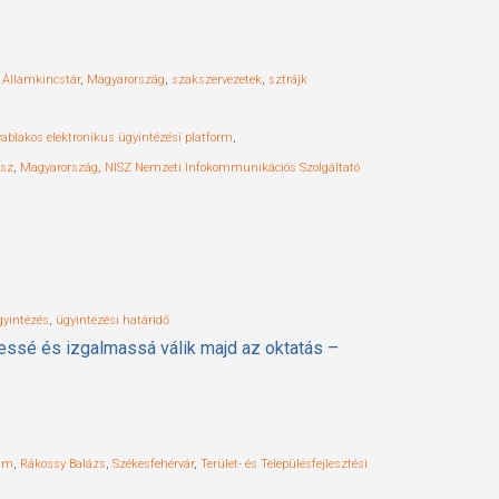
 Államkincstár
,
Magyarország
,
szakszervezetek
,
sztrájk
yablakos elektronikus ügyintézési platform
,
usz
,
Magyarország
,
NISZ Nemzeti Infokommunikációs Szolgáltató
gyintézés
,
ügyintézési határidő
dekessé és izgalmassá válik majd az oktatás –
ram
,
Rákossy Balázs
,
Székesfehérvár
,
Terület- és Településfejlesztési