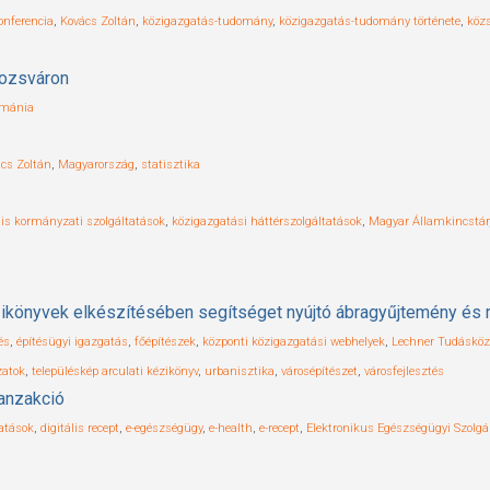
onferencia
,
Kovács Zoltán
,
közigazgatás-tudomány
,
közigazgatás-tudomány története
,
közs
lozsváron
mánia
cs Zoltán
,
Magyarország
,
statisztika
ális kormányzati szolgáltatások
,
közigazgatási háttérszolgáltatások
,
Magyar Államkincstár
zikönyvek elkészítésében segítséget nyújtó ábragyűjtemény és r
és
,
építésügyi igazgatás
,
főépítészek
,
központi közigazgatási webhelyek
,
Lechner Tudásközpo
zatok
,
településkép arculati kézikönyv
,
urbanisztika
,
városépítészet
,
városfejlesztés
ranzakció
tatások
,
digitális recept
,
e-egészségügy
,
e-health
,
e-recept
,
Elektronikus Egészségügyi Szolgá