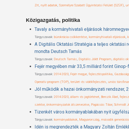
Zrt
,
nyílt adatok
,
Személyre Szabott Ügyintézési Felület (SZÜF)
,
un
Közigazgatás, politika
Tavaly a kormányhivatali eljárások háromnegyed
Tárgyszavak:
bürokrácia csökkentése
,
kormányhivatali eljárások
,
k
A Digitális Oktatási Stratégia a teljes oktatás
mondta Deutsch Tamás
Tárgyszavak:
Deutsch Tamás
,
Digitális Jólét Program
,
digitális o
Fejér megyében már 33,5 milliárd forint Ginop-f
Tárgyszavak:
2014-2020
,
Fejér megye
,
fejlesztéspolitika
,
Gazdaságf
Operatív program (TOP)
,
terület- és vidékfejlesztés
,
uniós társfina
Jól működik a hazai önkormányzati rendszer, 2
Tárgyszavak:
2014-2020
,
állam- és jogtörténet
,
Berczik Ábel
,
fejles
szektor
,
önkormányzatok átszervezése
,
Pogácsás Tibor
,
Schmidt J
Tizenkét város kormányablakában nyit ügyféls
Hit enter to search or ESC to close
Tárgyszavak:
kormányablakok
,
Magyarország
,
második generáció
Idén is megrendezték a Magyary Zoltán Emlékk