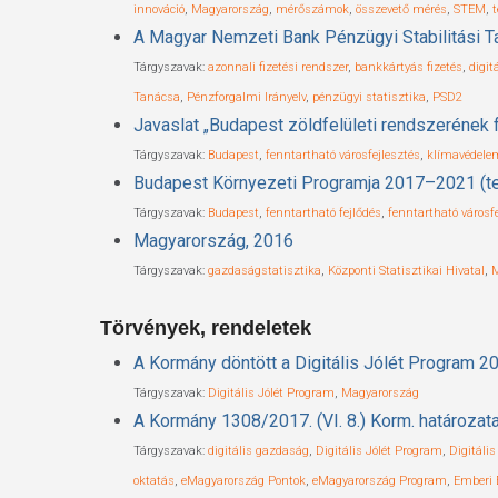
innováció
,
Magyarország
,
mérőszámok
,
összevető mérés
,
STEM
,
A Magyar Nemzeti Bank Pénzügyi Stabilitási Ta
Tárgyszavak:
azonnali fizetési rendszer
,
bankkártyás fizetés
,
digit
Tanácsa
,
Pénzforgalmi Irányelv
,
pénzügyi statisztika
,
PSD2
Javaslat „Budapest zöldfelületi rendszerének 
Tárgyszavak:
Budapest
,
fenntartható városfejlesztés
,
klímavédele
Budapest Környezeti Programja 2017–2021 (t
Tárgyszavak:
Budapest
,
fenntartható fejlődés
,
fenntartható városf
Magyarország, 2016
Tárgyszavak:
gazdaságstatisztika
,
Központi Statisztikai Hivatal
,
M
Törvények, rendeletek
A Kormány döntött a Digitális Jólét Program 20
Tárgyszavak:
Digitális Jólét Program
,
Magyarország
A Kormány 1308/2017. (VI. 8.) Korm. határozata a
Tárgyszavak:
digitális gazdaság
,
Digitális Jólét Program
,
Digitáli
oktatás
,
eMagyarország Pontok
,
eMagyarország Program
,
Emberi 