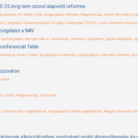
0-25 évig nem szorul alapvető reformra
ztéspolitika
,
Kis Miklós Zsolt
,
közigazgatás története
,
Magyarország
,
Mosler-Törnström Gu
enő
,
Települési Önkormányzatok Országos Szövetsége (TÖOSZ)
,
uniós társfinanszírozású 
zolgálatot a NAV
s kormányablak
,
Nemzeti Adó- és Vámhivatal
,
személyes ügyintézés
,
ügyfélszolgálatok
,
üg
onferenciát Tatán
onferencia
,
Kovács Zoltán
,
közigazgatás-tudomány
,
közigazgatás-tudomány története
,
közs
lozsváron
mánia
cs Zoltán
,
Magyarország
,
statisztika
ális kormányzati szolgáltatások
,
közigazgatási háttérszolgáltatások
,
Magyar Államkincstár
zikönyvek elkészítésében segítséget nyújtó ábragyűjtemény és r