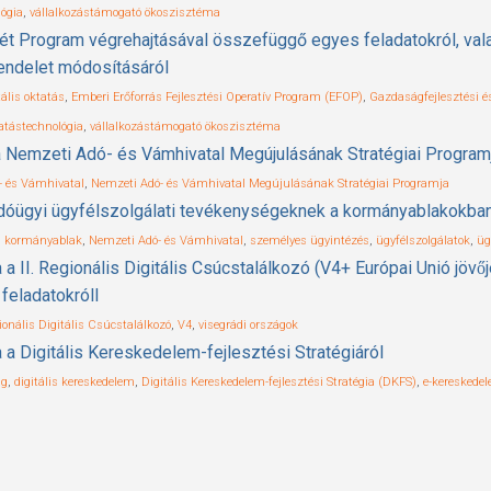
lógia
,
vállalkozástámogató ökoszisztéma
Jólét Program végrehajtásával összefüggő egyes feladatokról, val
rendelet módosításáról
tális oktatás
,
Emberi Erőforrás Fejlesztési Operatív Program (EFOP)
,
Gazdaságfejlesztési é
atástechnológia
,
vállalkozástámogató ökoszisztéma
 a Nemzeti Adó- és Vámhivatal Megújulásának Stratégiai Program
- és Vámhivatal
,
Nemzeti Adó- és Vámhivatal Megújulásának Stratégiai Programja
 adóügyi ügyfélszolgálati tevékenységeknek a kormányablakokba
s kormányablak
,
Nemzeti Adó- és Vámhivatal
,
személyes ügyintézés
,
ügyfélszolgálatok
,
üg
I. Regionális Digitális Csúcstalálkozó (V4+ Európai Unió jövőjé
eladatokróll
ionális Digitális Csúcstalálkozó
,
V4
,
visegrádi országok
a Digitális Kereskedelem-fejlesztési Stratégiáról
ág
,
digitális kereskedelem
,
Digitális Kereskedelem-fejlesztési Stratégia (DKFS)
,
e-kereskede