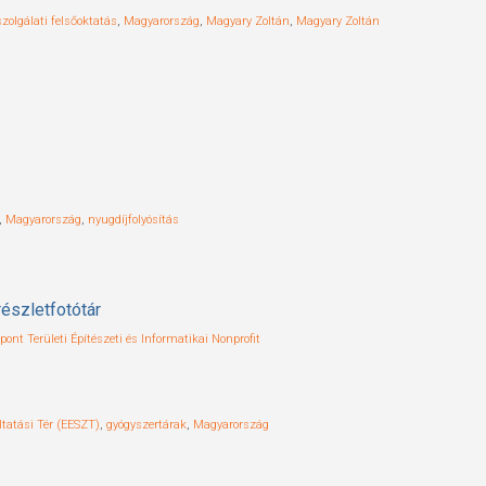
zolgálati felsőoktatás
,
Magyarország
,
Magyary Zoltán
,
Magyary Zoltán
,
Magyarország
,
nyugdíjfolyósítás
észletfotótár
nt Területi Építészeti és Informatikai Nonprofit
ltatási Tér (EESZT)
,
gyógyszertárak
,
Magyarország