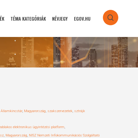
ÉK
TÉMA KATEGÓRIÁK
NÉVJEGY
EGOV.HU
search
 Államkincstár
,
Magyarország
,
szakszervezetek
,
sztrájk
yablakos elektronikus ügyintézési platform
,
usz
,
Magyarország
,
NISZ Nemzeti Infokommunikációs Szolgáltató