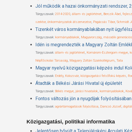
Jól működik a hazai önkormányzati rendszer, 2
Tárgyszavak:
2014-2020
,
állam- és jogtörténet
,
Berczik Ábel
,
fejles
szektor
,
önkormányzatok átszervezése
,
Pogácsás Tibor
,
Schmidt J
Tizenkét város kormányablakában nyit ügyféls
Tárgyszavak:
kormányablakok
,
Magyarország
,
második generáció
Idén is megrendezték a Magyary Zoltán Emlékk
Tárgyszavak:
állam- és jogtörténet
,
Komárom-Esztergom megye
,
k
Népfőiskolai Társaság
,
Magyary Zoltán Szakkollégium
,
Tata
Magyar nyelvű közigazgatási képzés indul Ko
Tárgyszavak:
Erdély
,
Kolozsvár
,
közigazgatási felsőfokú képzés
,
Ro
Átadták a Békési Járási Hivatal új épületét
Tárgyszavak:
Békés megye
,
járási hivatalok
,
kormányablakok
,
Ková
Fontos változás jön a nyugdíjak folyósításában
Tárgyszavak:
agrártámogatások folyósítása
,
Dancsó József
,
digit
Közigazgatási, politikai informatika
Jelentősen bővült a Településképi Arculati Ké