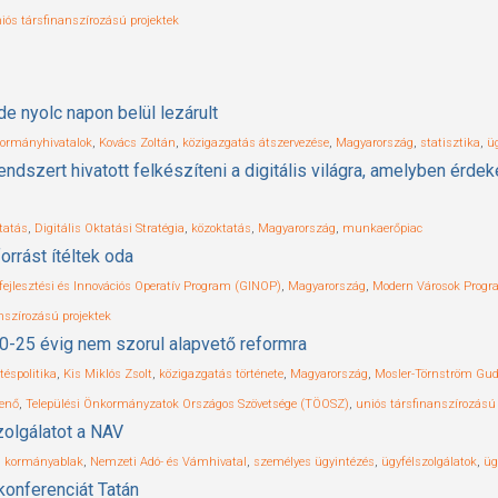
iós társfinanszírozású projektek
e nyolc napon belül lezárult
ormányhivatalok
,
Kovács Zoltán
,
közigazgatás átszervezése
,
Magyarország
,
statisztika
,
ü
i rendszert hivatott felkészíteni a digitális világra, amelyben ér
ktatás
,
Digitális Oktatási Stratégia
,
közoktatás
,
Magyarország
,
munkaerőpiac
orrást ítéltek oda
ejlesztési és Innovációs Operatív Program (GINOP)
,
Magyarország
,
Modern Városok Prog
nszírozású projektek
0-25 évig nem szorul alapvető reformra
ztéspolitika
,
Kis Miklós Zsolt
,
közigazgatás története
,
Magyarország
,
Mosler-Törnström Gu
enő
,
Települési Önkormányzatok Országos Szövetsége (TÖOSZ)
,
uniós társfinanszírozású 
zolgálatot a NAV
s kormányablak
,
Nemzeti Adó- és Vámhivatal
,
személyes ügyintézés
,
ügyfélszolgálatok
,
üg
onferenciát Tatán