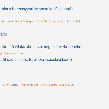
amint a Kormányzati Informatikai Fejlesztési
s Innovációs Operatív Program (GINOP)
,
Kormányzati Informatikai
járól
n történő ellátásához szükséges intézkedésekről
yintézési csatornák
ről szóló miniszterelnöki csúcstalálkozó)
lem
,
helyi termék
,
Magyarország
,
mérés
,
szakpolitikai program-