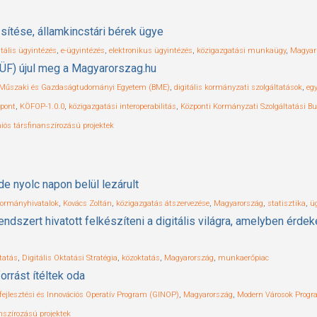
sítése, államkincstári bérek ügye
itális ügyintézés
,
e-ügyintézés
,
elektronikus ügyintézés
,
közigazgatási munkaügy
,
Magyar
ZÜF) újul meg a Magyarorszag.hu
 Műszaki és Gazdaságtudományi Egyetem (BME)
,
digitális kormányzati szolgáltatások
,
eg
pont
,
KÖFOP-1.0.0
,
közigazgatási interoperabilitás
,
Központi Kormányzati Szolgáltatási B
iós társfinanszírozású projektek
e nyolc napon belül lezárult
ormányhivatalok
,
Kovács Zoltán
,
közigazgatás átszervezése
,
Magyarország
,
statisztika
,
ü
i rendszert hivatott felkészíteni a digitális világra, amelyben ér
ktatás
,
Digitális Oktatási Stratégia
,
közoktatás
,
Magyarország
,
munkaerőpiac
orrást ítéltek oda
ejlesztési és Innovációs Operatív Program (GINOP)
,
Magyarország
,
Modern Városok Prog
nszírozású projektek