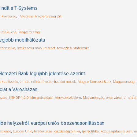
indít a T-Systems
kaerőpiac
,
T-Systems Magyarország Zrt.
t áfakulcsa
,
Magyarország
legjobb mobilhálózata
statisztika
,
szélessávú mobilinternet
,
távközlési statisztika
Nemzeti Bank legújabb jelentése szerint
nikus fizetés
,
érintés nélküli fizetés
,
fizetési módok
,
Magyar Nemzeti Bank
,
Magyarország
,
nciát a Városházán
sztés
,
KEHOP-1.2.0
,
klímastratégia
,
környezetvédelem
,
Magyarország
,
okos város
,
smart ci
iós helyzetről, európai uniós összehasonlításban
 science
,
Európai Unió
,
felsőoktatás
,
gazdaságpolitika
,
iparpolitika
,
közigazgatási teljesítm